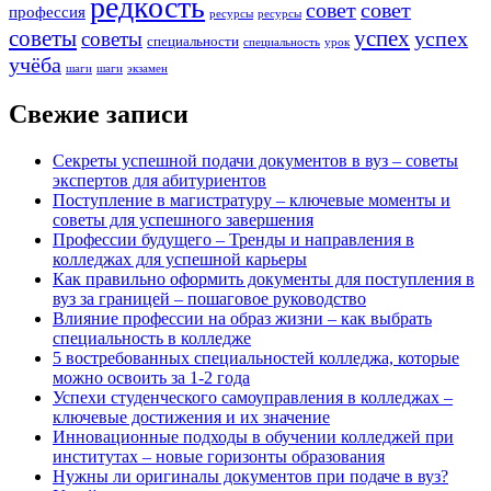
редкость
совет
совет
профессия
ресурсы
ресурсы
советы
успех
успех
советы
специальности
специальность
урок
учёба
шаги
шаги
экзамен
Свежие записи
Секреты успешной подачи документов в вуз – советы
экспертов для абитуриентов
Поступление в магистратуру – ключевые моменты и
советы для успешного завершения
Профессии будущего – Тренды и направления в
колледжах для успешной карьеры
Как правильно оформить документы для поступления в
вуз за границей – пошаговое руководство
Влияние профессии на образ жизни – как выбрать
специальность в колледже
5 востребованных специальностей колледжа, которые
можно освоить за 1-2 года
Успехи студенческого самоуправления в колледжах –
ключевые достижения и их значение
Инновационные подходы в обучении колледжей при
институтах – новые горизонты образования
Нужны ли оригиналы документов при подаче в вуз?