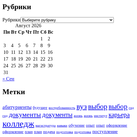
Рубрики
Рубрики
Август 2026
Пн
Вт
Ср
Чт
Пт
Сб
Вс
1
2
3
4
5
6
7
8
9
10
11
12
13
14
15
16
17
18
19
20
21
22
23
24
25
26
27
28
29
30
31
« Сен
Метки
вуз
выбор
выбор
абитуриенты
будущее
востребованность
гид
документы
документы
карьера
гид
жизнь
жизнь
институт
колледж
обучение
опыт
опыт
оформление
магистратура
навыки
поступление
оформление
план
план
подача
подготовка
подготовка