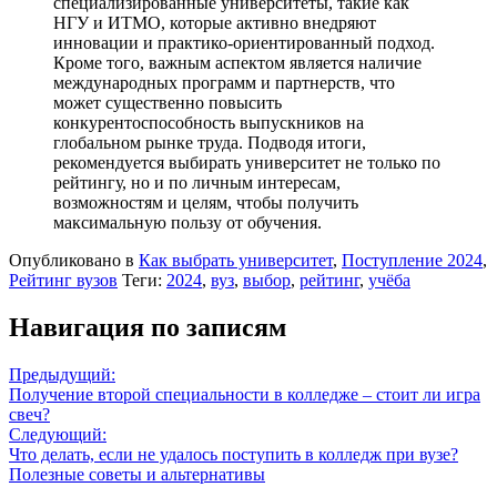
специализированные университеты, такие как
НГУ и ИТМО, которые активно внедряют
инновации и практико-ориентированный подход.
Кроме того, важным аспектом является наличие
международных программ и партнерств, что
может существенно повысить
конкурентоспособность выпускников на
глобальном рынке труда. Подводя итоги,
рекомендуется выбирать университет не только по
рейтингу, но и по личным интересам,
возможностям и целям, чтобы получить
максимальную пользу от обучения.
Опубликовано в
Как выбрать университет
,
Поступление 2024
,
Рейтинг вузов
Теги:
2024
,
вуз
,
выбор
,
рейтинг
,
учёба
Навигация по записям
Предыдущий:
Получение второй специальности в колледже – стоит ли игра
свеч?
Следующий:
Что делать, если не удалось поступить в колледж при вузе?
Полезные советы и альтернативы