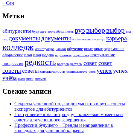
« Сен
Метки
вуз
выбор
выбор
абитуриенты
будущее
востребованность
гид
документы
документы
карьера
гид
жизнь
жизнь
институт
колледж
обучение
опыт
опыт
оформление
магистратура
навыки
поступление
оформление
план
план
подача
подготовка
подготовка
редкость
совет
совет
профессия
ресурсы
ресурсы
советы
успех
успех
советы
специальности
специальность
урок
учёба
шаги
шаги
экзамен
Свежие записи
Секреты успешной подачи документов в вуз – советы
экспертов для абитуриентов
Поступление в магистратуру – ключевые моменты и
советы для успешного завершения
Профессии будущего – Тренды и направления в
колледжах для успешной карьеры