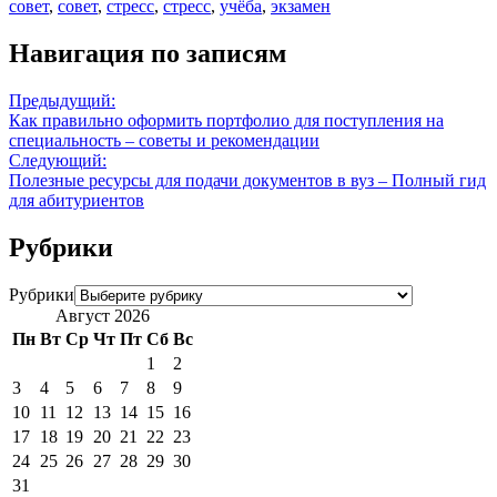
совет
,
совет
,
стресс
,
стресс
,
учёба
,
экзамен
Навигация по записям
Предыдущий:
Как правильно оформить портфолио для поступления на
специальность – советы и рекомендации
Следующий:
Полезные ресурсы для подачи документов в вуз – Полный гид
для абитуриентов
Рубрики
Рубрики
Август 2026
Пн
Вт
Ср
Чт
Пт
Сб
Вс
1
2
3
4
5
6
7
8
9
10
11
12
13
14
15
16
17
18
19
20
21
22
23
24
25
26
27
28
29
30
31