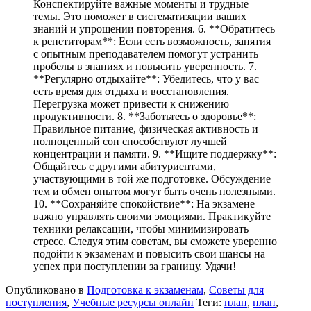
Конспектируйте важные моменты и трудные
темы. Это поможет в систематизации ваших
знаний и упрощении повторения. 6. **Обратитесь
к репетиторам**: Если есть возможность, занятия
с опытным преподавателем помогут устранить
пробелы в знаниях и повысить уверенность. 7.
**Регулярно отдыхайте**: Убедитесь, что у вас
есть время для отдыха и восстановления.
Перегрузка может привести к снижению
продуктивности. 8. **Заботьтесь о здоровье**:
Правильное питание, физическая активность и
полноценный сон способствуют лучшей
концентрации и памяти. 9. **Ищите поддержку**:
Общайтесь с другими абитуриентами,
участвующими в той же подготовке. Обсуждение
тем и обмен опытом могут быть очень полезными.
10. **Сохраняйте спокойствие**: На экзамене
важно управлять своими эмоциями. Практикуйте
техники релаксации, чтобы минимизировать
стресс. Следуя этим советам, вы сможете уверенно
подойти к экзаменам и повысить свои шансы на
успех при поступлении за границу. Удачи!
Опубликовано в
Подготовка к экзаменам
,
Советы для
поступления
,
Учебные ресурсы онлайн
Теги:
план
,
план
,