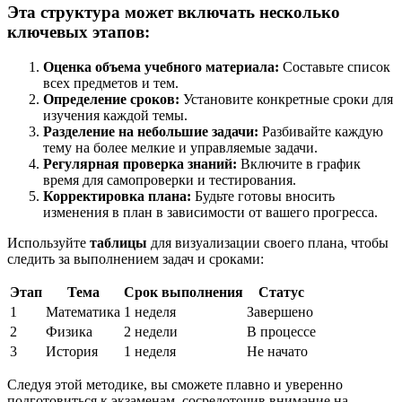
Эта структура может включать несколько
ключевых этапов:
Оценка объема учебного материала:
Составьте список
всех предметов и тем.
Определение сроков:
Установите конкретные сроки для
изучения каждой темы.
Разделение на небольшие задачи:
Разбивайте каждую
тему на более мелкие и управляемые задачи.
Регулярная проверка знаний:
Включите в график
время для самопроверки и тестирования.
Корректировка плана:
Будьте готовы вносить
изменения в план в зависимости от вашего прогресса.
Используйте
таблицы
для визуализации своего плана, чтобы
следить за выполнением задач и сроками:
Этап
Тема
Срок выполнения
Статус
1
Математика
1 неделя
Завершено
2
Физика
2 недели
В процессе
3
История
1 неделя
Не начато
Следуя этой методике, вы сможете плавно и уверенно
подготовиться к экзаменам, сосредоточив внимание на