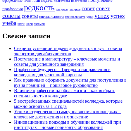
поступление
оформление
план
план
подача
подготовка
подготовка
редкость
совет
совет
профессия
ресурсы
ресурсы
советы
успех
успех
советы
специальности
специальность
урок
учёба
шаги
шаги
экзамен
Свежие записи
Секреты успешной подачи документов в вуз – советы
экспертов для абитуриентов
Поступление в магистратуру – ключевые моменты и
советы для успешного завершения
Профессии будущего – Тренды и направления в
колледжах для успешной карьеры
Как правильно оформить документы для поступления в
вуз за границей – пошаговое руководство
Влияние профессии на образ жизни – как выбрать
специальность в колледже
5 востребованных специальностей колледжа, которые
можно освоить за 1-2 года
Успехи студенческого самоуправления в колледжах –
ключевые достижения и их значение
Инновационные подходы в обучении колледжей при
институтах – новые горизонты образования