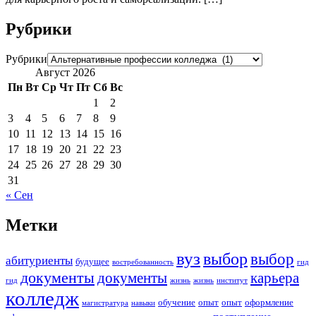
Рубрики
Рубрики
Август 2026
Пн
Вт
Ср
Чт
Пт
Сб
Вс
1
2
3
4
5
6
7
8
9
10
11
12
13
14
15
16
17
18
19
20
21
22
23
24
25
26
27
28
29
30
31
« Сен
Метки
вуз
выбор
выбор
абитуриенты
будущее
востребованность
гид
документы
документы
карьера
гид
жизнь
жизнь
институт
колледж
обучение
опыт
опыт
оформление
магистратура
навыки