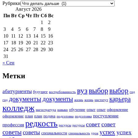
Рубрики
Август 2026
Пн
Вт
Ср
Чт
Пт
Сб
Вс
1
2
3
4
5
6
7
8
9
10
11
12
13
14
15
16
17
18
19
20
21
22
23
24
25
26
27
28
29
30
31
« Сен
Метки
вуз
выбор
выбор
абитуриенты
будущее
востребованность
гид
документы
документы
карьера
гид
жизнь
жизнь
институт
колледж
обучение
опыт
опыт
оформление
магистратура
навыки
поступление
оформление
план
план
подача
подготовка
подготовка
редкость
совет
совет
профессия
ресурсы
ресурсы
советы
успех
успех
советы
специальности
специальность
урок