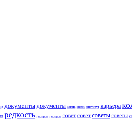
ко
документы
документы
карьера
ид
жизнь
жизнь
институт
редкость
советы
совет
совет
советы
ия
с
ресурсы
ресурсы