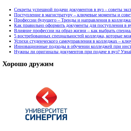
Секреты успешной подачи документов в вуз – советы экс
Поступление в магистратуру – ключевые моменты и сове
Профессии будущего – Тренды и направления в колледжа
Как правильно оформить документы для поступления в ву
Влияние профессии на образ жизни – как выбрать специа
5 востребованных специальностей колледжа, которые можн
Успехи студенческого самоуправления в колледжах – клю
Инновационные подходы в обучении колледжей при инст
Нужны ли оригиналы документов при подаче в вуз? Узна
Хорошо дружим