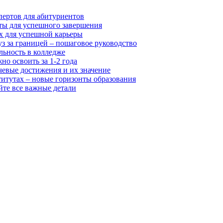
пертов для абитуриентов
ты для успешного завершения
х для успешной карьеры
з за границей – пошаговое руководство
льность в колледже
о освоить за 1-2 года
чевые достижения и их значение
итутах – новые горизонты образования
йте все важные детали