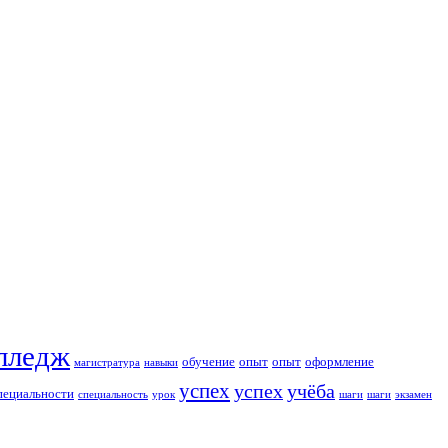
лледж
обучение
опыт
опыт
оформление
магистратура
навыки
успех
успех
учёба
пециальности
специальность
урок
шаги
шаги
экзамен