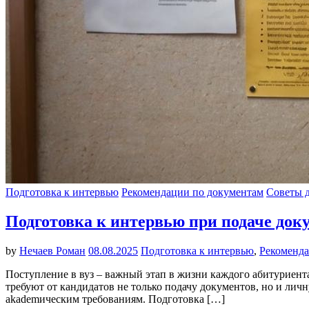
Подготовка к интервью
Рекомендации по документам
Советы 
Подготовка к интервью при подаче доку
by
Нечаев Роман
08.08.2025
Подготовка к интервью
,
Рекоменда
Поступление в вуз – важный этап в жизни каждого абитуриент
требуют от кандидатов не только подачу документов, но и лич
akademическим требованиям. Подготовка […]