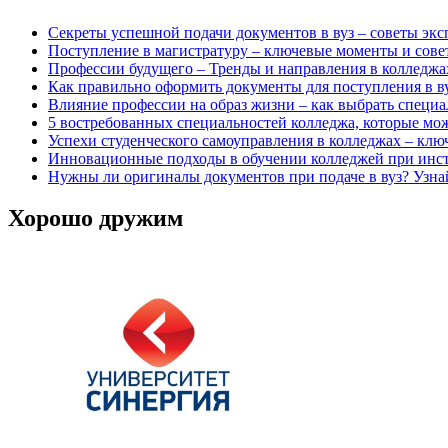
Секреты успешной подачи документов в вуз – советы экс
Поступление в магистратуру – ключевые моменты и сове
Профессии будущего – Тренды и направления в колледжа
Как правильно оформить документы для поступления в ву
Влияние профессии на образ жизни – как выбрать специа
5 востребованных специальностей колледжа, которые можн
Успехи студенческого самоуправления в колледжах – клю
Инновационные подходы в обучении колледжей при инст
Нужны ли оригиналы документов при подаче в вуз? Узна
Хорошо дружим