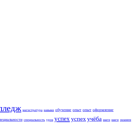
лледж
обучение
опыт
опыт
оформление
магистратура
навыки
успех
успех
учёба
пециальности
специальность
урок
шаги
шаги
экзамен