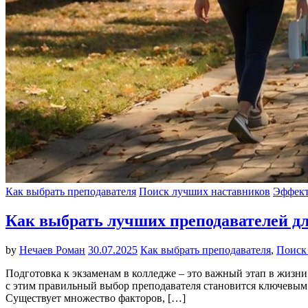
Как выбрать преподавателя
Поиск лучших наставников
Эффект
Как выбрать лучших преподавателей дл
by
Нечаев Роман
30.07.2025
Как выбрать преподавателя
,
Поиск
Подготовка к экзаменам в колледже – это важный этап в жизни
с этим правильный выбор преподавателя становится ключевым 
Существует множество факторов, […]