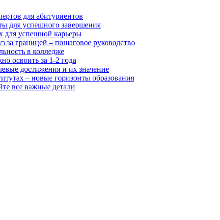
пертов для абитуриентов
ты для успешного завершения
х для успешной карьеры
з за границей – пошаговое руководство
льность в колледже
о освоить за 1-2 года
чевые достижения и их значение
итутах – новые горизонты образования
йте все важные детали