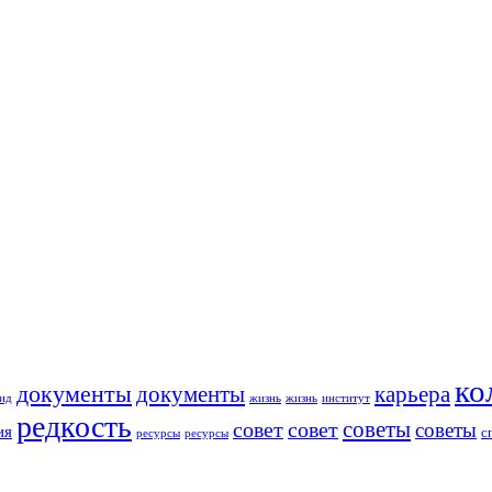
ко
документы
документы
карьера
ид
жизнь
жизнь
институт
редкость
советы
совет
совет
советы
ия
с
ресурсы
ресурсы