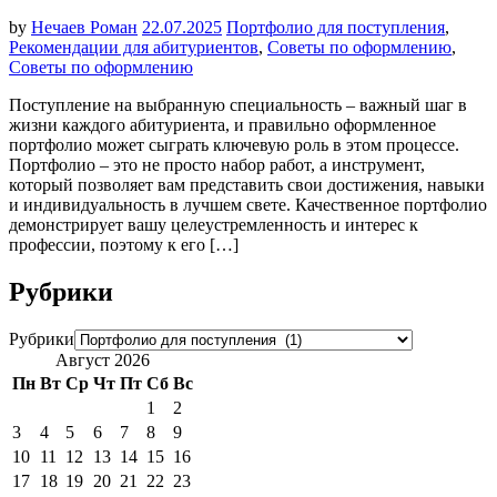
by
Нечаев Роман
22.07.2025
Портфолио для поступления
,
Рекомендации для абитуриентов
,
Советы по оформлению
,
Советы по оформлению
Поступление на выбранную специальность – важный шаг в
жизни каждого абитуриента, и правильно оформленное
портфолио может сыграть ключевую роль в этом процессе.
Портфолио – это не просто набор работ, а инструмент,
который позволяет вам представить свои достижения, навыки
и индивидуальность в лучшем свете. Качественное портфолио
демонстрирует вашу целеустремленность и интерес к
профессии, поэтому к его […]
Рубрики
Рубрики
Август 2026
Пн
Вт
Ср
Чт
Пт
Сб
Вс
1
2
3
4
5
6
7
8
9
10
11
12
13
14
15
16
17
18
19
20
21
22
23