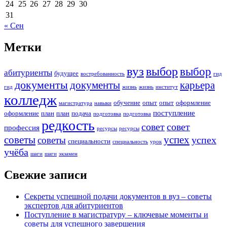
24
25
26
27
28
29
30
31
« Сен
Метки
вуз
выбор
выбор
абитуриенты
будущее
востребованность
гид
документы
документы
карьера
гид
жизнь
жизнь
институт
колледж
обучение
опыт
опыт
оформление
магистратура
навыки
поступление
оформление
план
план
подача
подготовка
подготовка
редкость
совет
совет
профессия
ресурсы
ресурсы
советы
успех
успех
советы
специальности
специальность
урок
учёба
шаги
шаги
экзамен
Свежие записи
Секреты успешной подачи документов в вуз – советы
экспертов для абитуриентов
Поступление в магистратуру – ключевые моменты и
советы для успешного завершения